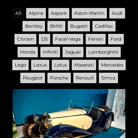
All
Alpine
Aspark
Aston-Martin
Audi
Bentley
BMW
Bugatti
Cadillac
Citroen
DS
Facel-Vega
Ferrari
Ford
Honda
Infiniti
Jaguar
Lamborghini
Lego
Lexus
Lotus
Maserati
Mercedes
Peugeot
Porsche
Renault
Simca