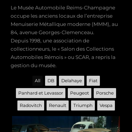
Le Musée Automobile Reims-Champagne
occupe les anciens locaux de l’entreprise
Menuiserie Métallique moderne (MMM), au
84, avenue Georges-Clemenceau.
Depuis 1998, une association de
collectionneurs, le « Salon des Collections
Automobiles Rémois » ou SCAR, a repris la
gestion du musée.
All
DB
Delahaye
Fiat
Panhard et Levassor
Peugeot
Porsche
Radovitch
Renault
Triumph
Vespa