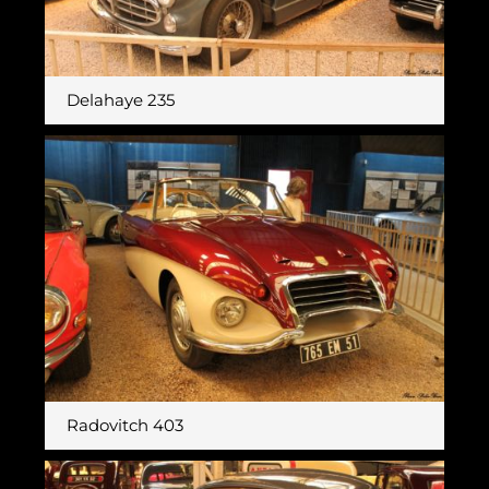
Delahaye 235
Radovitch 403