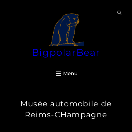
Aller
au
contenu
BigpolarBear
Musée automobile de
Reims-CHampagne