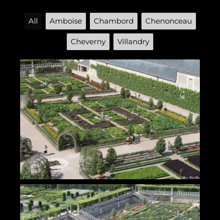
All
Amboise
Chambord
Chenonceau
Cheverny
Villandry