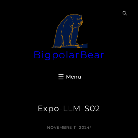
Aller
au
contenu
BigpolarBear
Expo-LLM-S02
NOVEMBRE 11, 2024
/