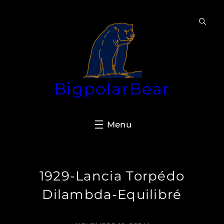
Aller
au
contenu
BigpolarBear
1929-Lancia Torpédo
Dilambda-Equilibré