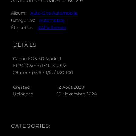
Alfa-Roméo Roadster 8C 2.6
Album:
Auto-Cite-Automobile
Catégories:
Automobile
Étiquettes:
#Alfa-Roméo
DETAILS
Canon EOS 5D Mark III
EF24-105mm f/4L IS USM
28mm
/
ƒ/5.6
/
1/1s
/
ISO 100
Created
12 Août 2020
Uploaded
10 Novembre 2024
CATEGORIES: