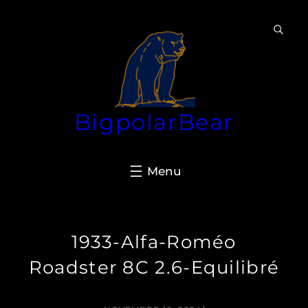
Aller
au
contenu
BigpolarBear
1933-Alfa-Roméo
Roadster 8C 2.6-Equilibré