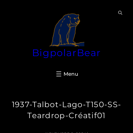
Aller
au
contenu
BigpolarBear
1937-Talbot-Lago-T150-SS-
Teardrop-Créatif01