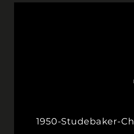
Aller
au
contenu
1950-Studebaker-Ch