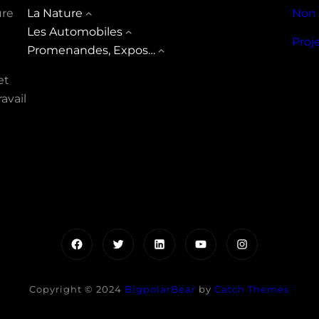
ure
La Nature
Non 
Les Automobiles
Proj
Promenandes, Expos…
et
avail
Facebook
Twitter
LinkedIn
YouTube
Instagram
Copyright © 2024
BigpolarBear
by
Catch Themes