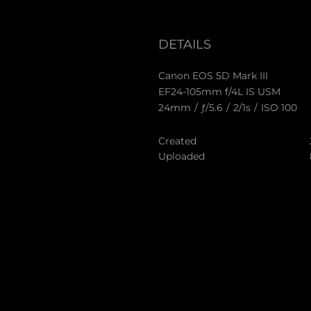
DETAILS
Canon EOS 5D Mark III
EF24-105mm f/4L IS USM
24mm
/
ƒ/5.6
/
2/1s
/
ISO 100
Created
Uploaded