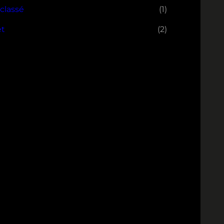
classé
(1)
et
(2)