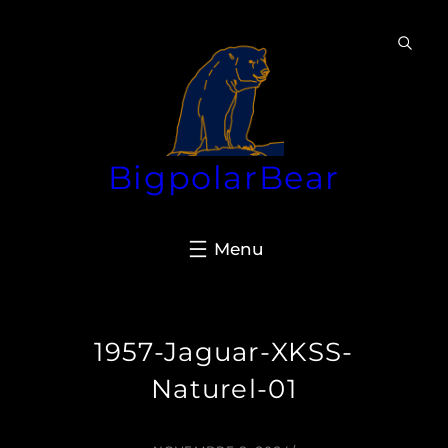
Aller
au
contenu
BigpolarBear
1957-Jaguar-XKSS-
Naturel-01