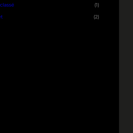
classé
(1)
et
(2)