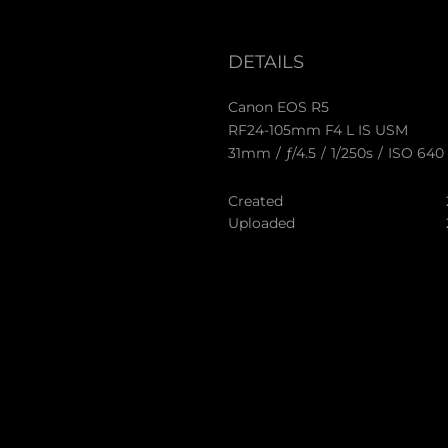
DETAILS
Canon EOS R5
RF24-105mm F4 L IS USM
31mm
/
ƒ/4.5
/
1/250s
/
ISO 640
Created
Uploaded