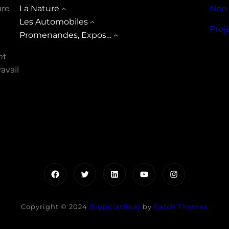
ure
La Nature
Non 
Les Automobiles
Proj
Promenandes, Expos…
et
avail
Facebook
Twitter
LinkedIn
YouTube
Instagram
Copyright © 2024
BigpolarBear
by
Catch Themes