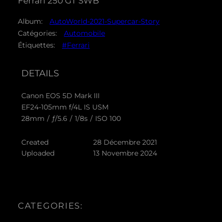
Ferrari 250 GT SWB
Album:
AutoWorld-2021-Supercar-Story
Catégories:
Automobile
Étiquettes:
#Ferrari
DETAILS
Canon EOS 5D Mark III
EF24-105mm f/4L IS USM
28mm
/
ƒ/5.6
/
1/8s
/
ISO 100
Created
28 Décembre 2021
Uploaded
13 Novembre 2024
CATEGORIES: