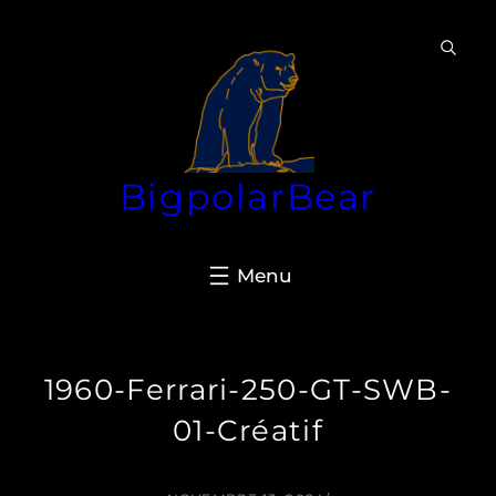
Aller
au
contenu
BigpolarBear
1960-Ferrari-250-GT-SWB-
01-Créatif