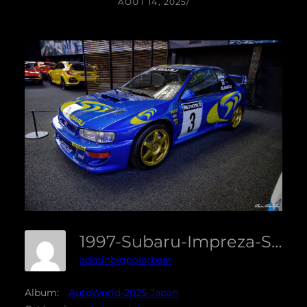
AOÛT 14, 2025
/
1997-Subaru-Impreza-S5-WRC-01
adminbigpolarbear
Album:
AutoWorld-2025-Japan