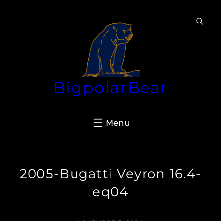
Aller
au
contenu
BigpolarBear
2005-Bugatti Veyron 16.4-
eq04