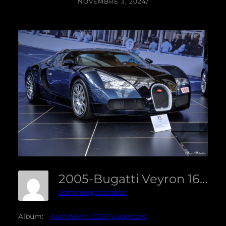
NOVEMBRE 3, 2024
/
2005-Bugatti Veyron 16.4-Eq04
adminbigpolarbear
Album:
AutoWorld-2020-Supercars