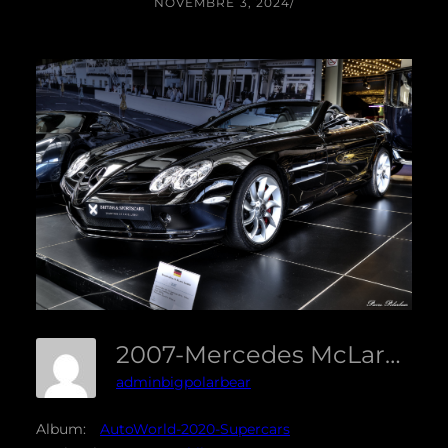
NOVEMBRE 3, 2024
/
2007-Mercedes McLaren SLR Roadster -cr04
adminbigpolarbear
Album:
AutoWorld-2020-Supercars