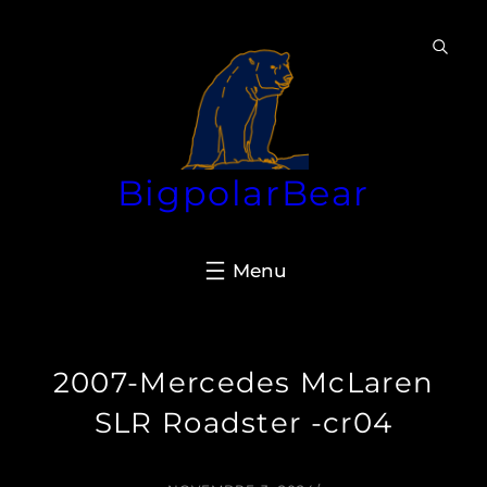
Aller
au
contenu
BigpolarBear
2007-Mercedes McLaren
SLR Roadster -cr04