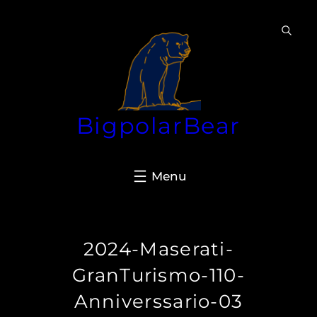
Aller
au
contenu
BigpolarBear
2024-Maserati-
GranTurismo-110-
Anniverssario-03