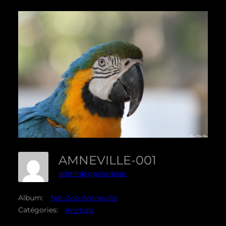
AMNEVILLE-001
adminbigpolarbear
Album:
Nat-Zoo-Amneville
Catégories:
Animals