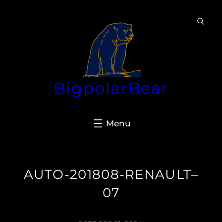
Aller
au
contenu
BigpolarBear
AUTO-201808-RENAULT–
07