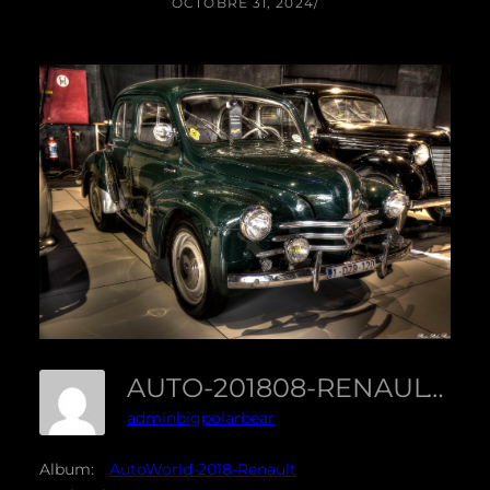
OCTOBRE 31, 2024
/
AUTO-201808-RENAULT--07
adminbigpolarbear
Album:
AutoWorld-2018-Renault