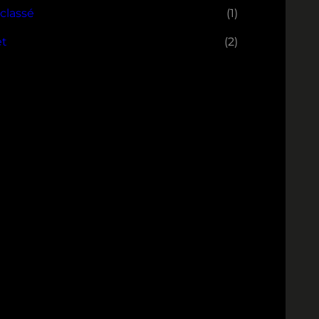
classé
(1)
et
(2)