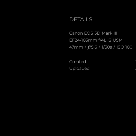
DETAILS
Canon EOS 5D Mark III
EF24-105mm f/4L IS USM
47mm
/
ƒ/5.6
/
1/30s
/
ISO 100
Created
Uploaded