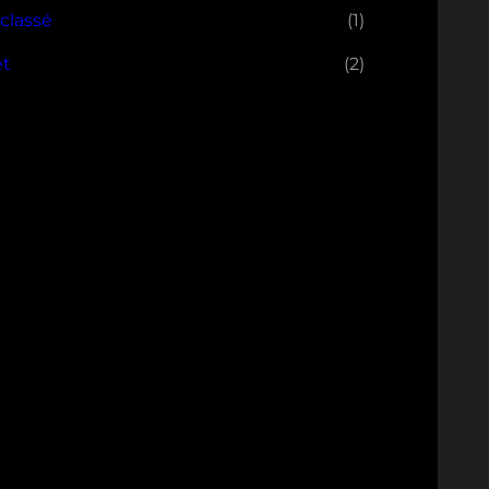
classé
(1)
et
(2)