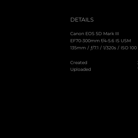
DETAILS
Canon EOS 5D Mark III
EF70-300mm f/4-5.6 IS USM
135mm
/
ƒ/7.1
/
1/320s
/
ISO 100
Created
Uploaded