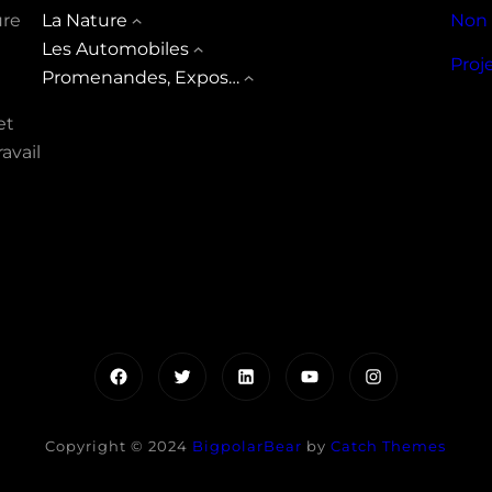
ure
La Nature
Non 
Les Automobiles
Proj
Promenandes, Expos…
et
avail
Facebook
Twitter
LinkedIn
YouTube
Instagram
Copyright © 2024
BigpolarBear
by
Catch Themes