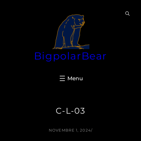
Aller
au
contenu
BigpolarBear
C-L-03
NOVEMBRE 1, 2024
/