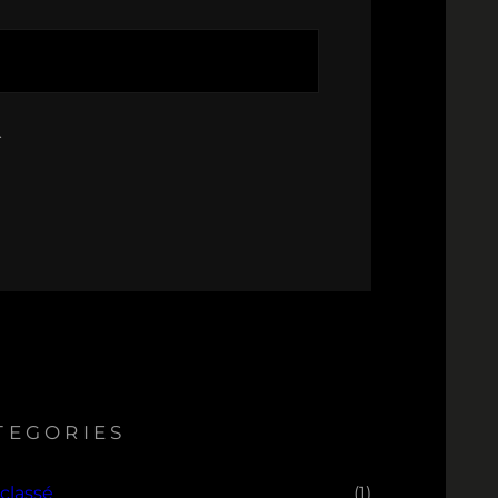
.
TEGORIES
classé
(1)