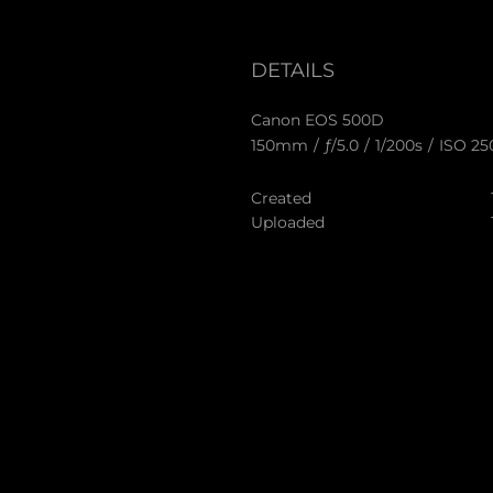
DETAILS
Canon EOS 500D
150mm
/
ƒ/5.0
/
1/200s
/
ISO 25
Created
Uploaded