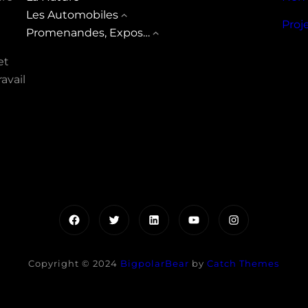
Les Automobiles
Proj
Promenandes, Expos…
et
avail
Facebook
Twitter
LinkedIn
YouTube
Instagram
Copyright © 2024
BigpolarBear
by
Catch Themes