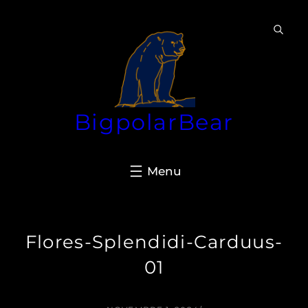
Aller
au
contenu
BigpolarBear
Flores-Splendidi-Carduus-
01