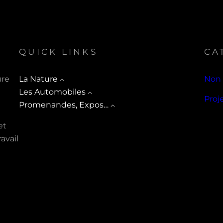
QUICK LINKS
CA
ure
La Nature
Non 
Les Automobiles
Proj
Promenandes, Expos…
et
avail