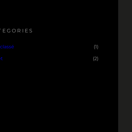
TEGORIES
classé
(1)
et
(2)