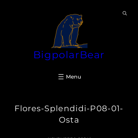
Aller
au
contenu
BigpolarBear
Flores-Splendidi-P08-01-
Osta