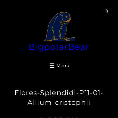
Aller
au
contenu
BigpolarBear
Flores-Splendidi-P11-01-
Allium-cristophii