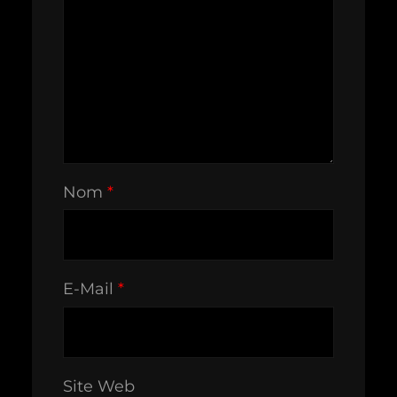
Nom
*
E-Mail
*
Site Web