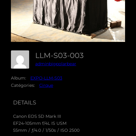
LLM-S03-003
adminbigpolarbear
Album:
EXPO-LLM-S03
Catégories:
Cirque
DETAILS
Canon EOS 5D Mark III
EF24-105mm f/4L IS USM
55mm
/
ƒ/4.0
/
1/50s
/
ISO 2500