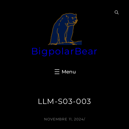
Aller
au
contenu
BigpolarBear
LLM-S03-003
NOVEMBRE 11, 2024
/