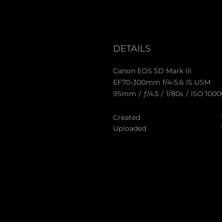
DETAILS
Canon EOS 5D Mark III
EF70-300mm f/4-5.6 IS USM
95mm
/
ƒ/4.5
/
1/80s
/
ISO 1000
Created
Uploaded