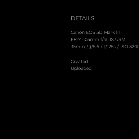
DETAILS
Canon EOS 5D Mark III
EF24-105mm f/4L IS USM
35mm
/
ƒ/5.6
/
1/125s
/
ISO 320
Created
Uploaded