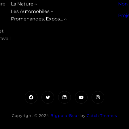
ure
La Nature
Non 
Les Automobiles
Proj
Promenandes, Expos…
et
avail
Facebook
Twitter
LinkedIn
YouTube
Instagram
Copyright © 2024
BigpolarBear
by
Catch Themes