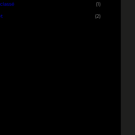
classé
(1)
et
(2)