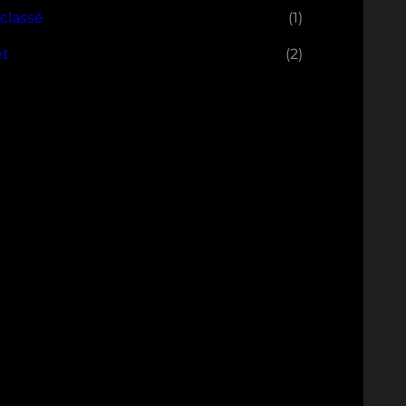
classé
(1)
et
(2)