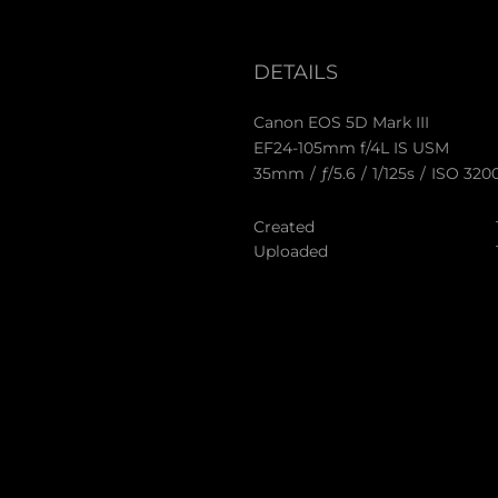
DETAILS
Canon EOS 5D Mark III
EF24-105mm f/4L IS USM
35mm
/
ƒ/5.6
/
1/125s
/
ISO 320
Created
Uploaded