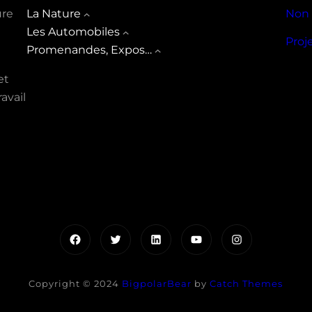
ure
La Nature
Non 
Les Automobiles
Proj
Promenandes, Expos…
et
avail
Facebook
Twitter
LinkedIn
YouTube
Instagram
Copyright © 2024
BigpolarBear
by
Catch Themes