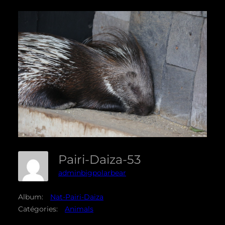
Pairi-Daiza-53
adminbigpolarbear
Album:
Nat-Pairi-Daiza
Catégories:
Animals