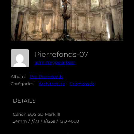
Pierrefonds-07
adminbigpolarbear
Album:
Pro-Pierrefonds
Catégories:
Architecture
Promenade
DETAILS
Canon EOS 5D Mark III
24mm
/
ƒ/7.1
/
1/125s
/
ISO 4000