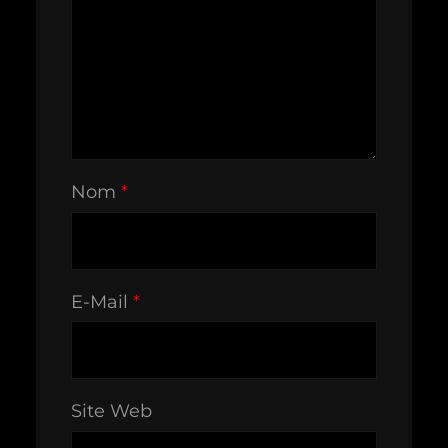
Nom
*
E-Mail
*
Site Web