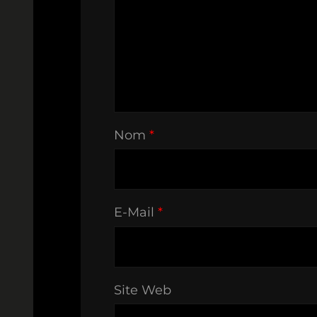
Nom
*
E-Mail
*
Site Web