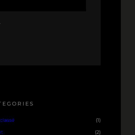
.
TEGORIES
classé
(1)
et
(2)