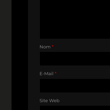
Nom
*
E-Mail
*
Site Web