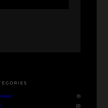
.
TEGORIES
classé
(1)
et
(2)