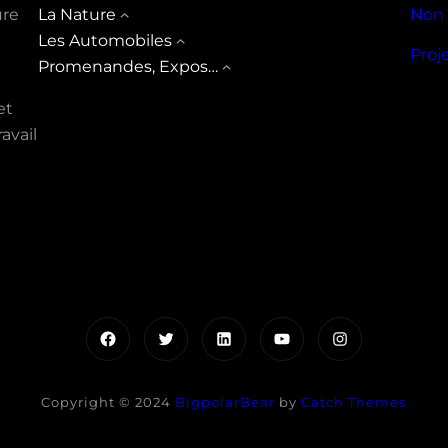
ure
La Nature
Non 
Les Automobiles
Proj
Promenandes, Expos…
et
avail
Facebook
Twitter
LinkedIn
YouTube
Instagram
Copyright © 2024
BigpolarBear
by
Catch Themes