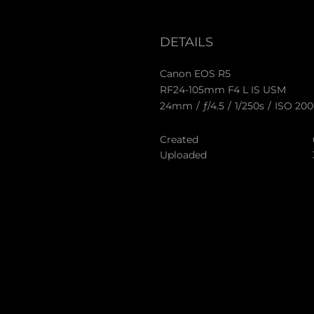
DETAILS
Canon EOS R5
RF24-105mm F4 L IS USM
24mm
/
ƒ/4.5
/
1/250s
/
ISO 200
Created
Uploaded