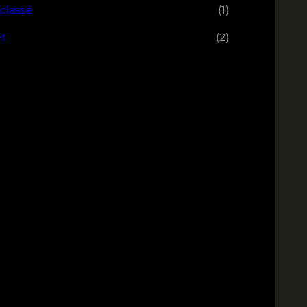
classé
(1)
et
(2)