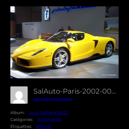
SalAuto-Paris-2002-005
adminbigpolarbear
Album:
Auto-SalParis-2002
Catégories:
Automobile
Étiquettes:
#Ferrari