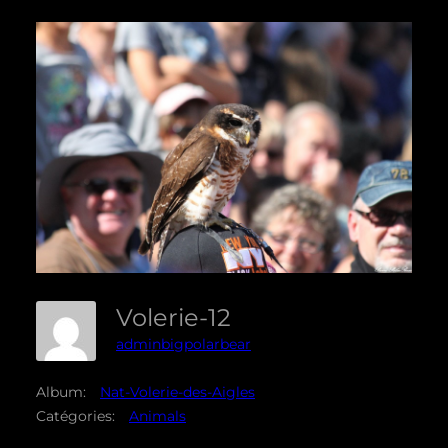
Volerie-12
adminbigpolarbear
Album:
Nat-Volerie-des-Aigles
Catégories:
Animals