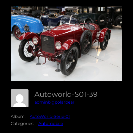
Autoworld-S01-39
adminbigpolarbear
Album:
AutoWorld-Serie-01
Catégories:
Automobile