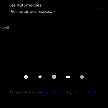
Les Automobiles
Proj
Promenandes, Expos…
et
avail
Facebook
Twitter
LinkedIn
YouTube
Instagram
Copyright © 2024
BigpolarBear
by
Catch Themes