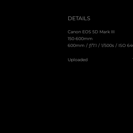
DETAILS
Canon EOS 5D Mark III
150-600mm
600mm
/
ƒ/7.1
/
1/500s
/
ISO 64
Uploaded