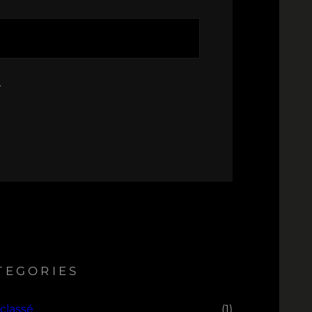
.
TEGORIES
classé
(1)