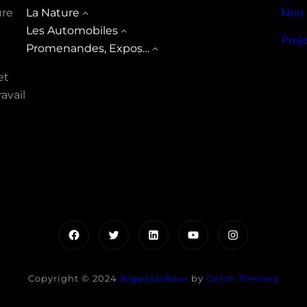
ure
La Nature
Non 
Les Automobiles
Proj
Promenandes, Expos…
et
avail
Facebook
Twitter
LinkedIn
YouTube
Instagram
Copyright © 2024
BigpolarBear
by
Catch Themes