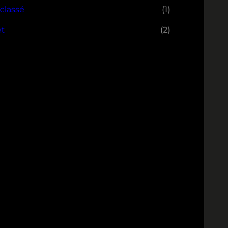
classé
(1)
et
(2)