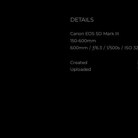
DETAILS
Canon EOS 5D Mark III
150-600mm
600mm
/
ƒ/6.3
/
1/500s
/
ISO 3
Created
Uploaded