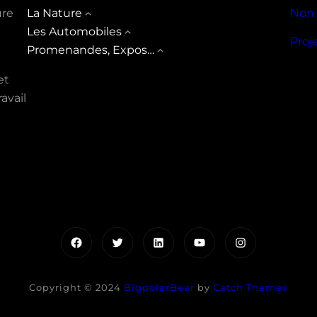
ure
La Nature
Non 
Les Automobiles
Proj
Promenandes, Expos…
et
avail
Facebook
Twitter
LinkedIn
YouTube
Instagram
Copyright © 2024
BigpolarBear
by
Catch Themes